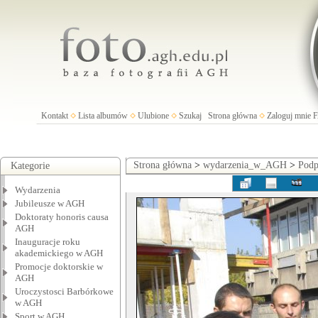
Kontakt
Lista albumów
Ulubione
Szukaj
Strona główna
Zaloguj mnie
Strona główna
>
wydarzenia_w_AGH
>
Podp
Kategorie
Wydarzenia
Jubileusze w AGH
Doktoraty honoris causa
AGH
Inauguracje roku
akademickiego w AGH
Promocje doktorskie w
AGH
Uroczystosci Barbórkowe
w AGH
Sport w AGH