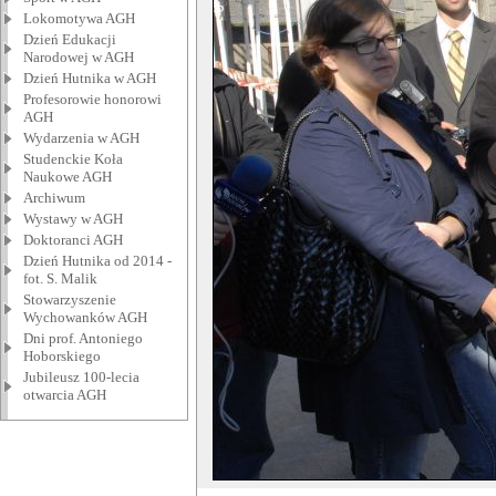
Lokomotywa AGH
Dzień Edukacji
Narodowej w AGH
Dzień Hutnika w AGH
Profesorowie honorowi
AGH
Wydarzenia w AGH
Studenckie Koła
Naukowe AGH
Archiwum
Wystawy w AGH
Doktoranci AGH
Dzień Hutnika od 2014 -
fot. S. Malik
Stowarzyszenie
Wychowanków AGH
Dni prof. Antoniego
Hoborskiego
Jubileusz 100-lecia
otwarcia AGH