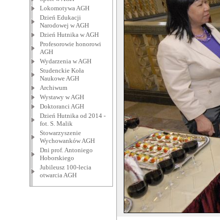
Lokomotywa AGH
Dzień Edukacji
Narodowej w AGH
Dzień Hutnika w AGH
Profesorowie honorowi
AGH
Wydarzenia w AGH
Studenckie Koła
Naukowe AGH
Archiwum
Wystawy w AGH
Doktoranci AGH
Dzień Hutnika od 2014 -
fot. S. Malik
Stowarzyszenie
Wychowanków AGH
Dni prof. Antoniego
Hoborskiego
Jubileusz 100-lecia
otwarcia AGH