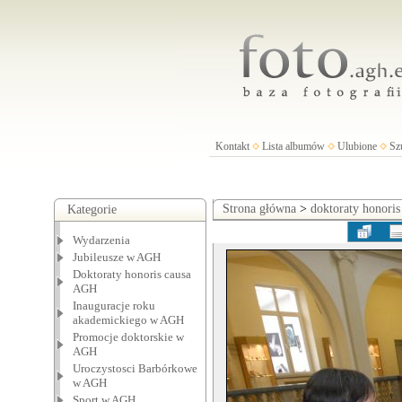
Kontakt
Lista albumów
Ulubione
Sz
Strona główna
>
doktoraty honori
Kategorie
Wydarzenia
Jubileusze w AGH
Doktoraty honoris causa
AGH
Inauguracje roku
akademickiego w AGH
Promocje doktorskie w
AGH
Uroczystosci Barbórkowe
w AGH
Sport w AGH