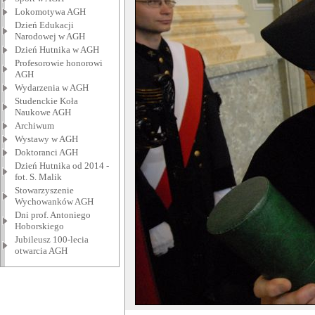
Lokomotywa AGH
Dzień Edukacji
Narodowej w AGH
Dzień Hutnika w AGH
Profesorowie honorowi
AGH
Wydarzenia w AGH
Studenckie Koła
Naukowe AGH
Archiwum
Wystawy w AGH
Doktoranci AGH
Dzień Hutnika od 2014 -
fot. S. Malik
Stowarzyszenie
Wychowanków AGH
Dni prof. Antoniego
Hoborskiego
Jubileusz 100-lecia
otwarcia AGH