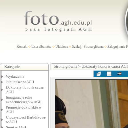
Kontakt
Lista albumów
Ulubione
Szukaj
Strona główna
Zaloguj mnie
Strona główna
>
doktoraty honoris causa AG
Kategorie
Wydarzenia
Jubileusze w AGH
Doktoraty honoris causa
AGH
Inauguracje roku
akademickiego w AGH
Promocje doktorskie w
AGH
Uroczystosci Barbórkowe
w AGH
Sport w AGH