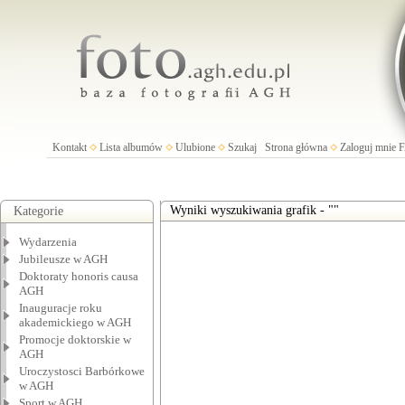
Kontakt
Lista albumów
Ulubione
Szukaj
Strona główna
Zaloguj mnie
Wyniki wyszukiwania grafik - ""
Kategorie
Wydarzenia
Jubileusze w AGH
Doktoraty honoris causa
AGH
Inauguracje roku
akademickiego w AGH
Promocje doktorskie w
AGH
Uroczystosci Barbórkowe
w AGH
Sport w AGH