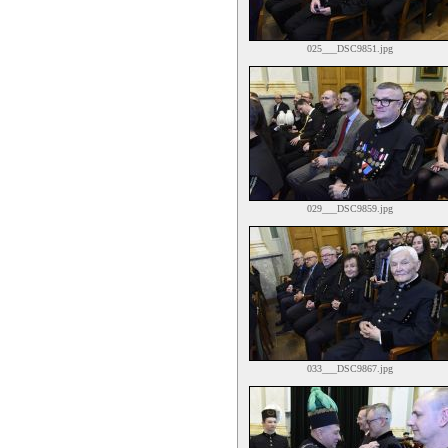
025___DSC9851.jpg
029___DSC9859.jpg
033___DSC9867.jpg