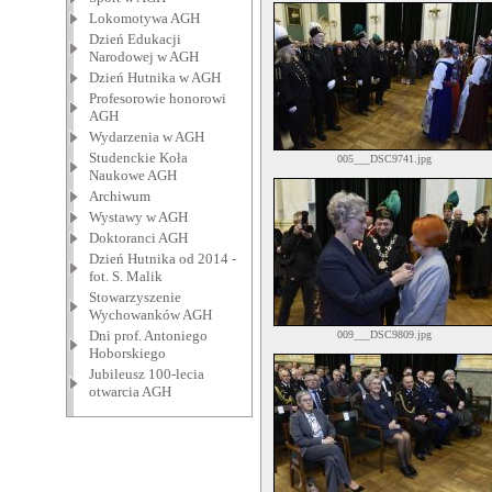
Lokomotywa AGH
Dzień Edukacji
Narodowej w AGH
Dzień Hutnika w AGH
Profesorowie honorowi
AGH
Wydarzenia w AGH
Studenckie Koła
005___DSC9741.jpg
Naukowe AGH
Archiwum
Wystawy w AGH
Doktoranci AGH
Dzień Hutnika od 2014 -
fot. S. Malik
Stowarzyszenie
Wychowanków AGH
Dni prof. Antoniego
009___DSC9809.jpg
Hoborskiego
Jubileusz 100-lecia
otwarcia AGH