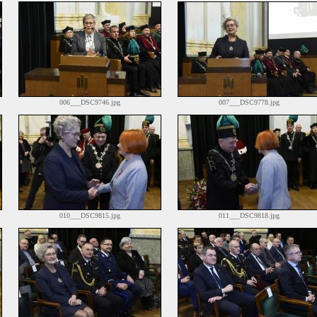
006___DSC9746.jpg
007___DSC9778.jpg
010___DSC9815.jpg
011___DSC9818.jpg