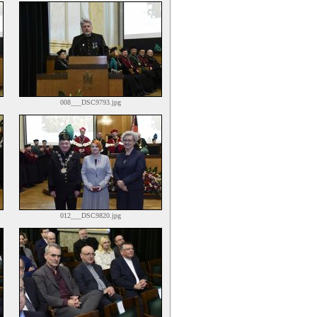
008___DSC9793.jpg
012___DSC9820.jpg