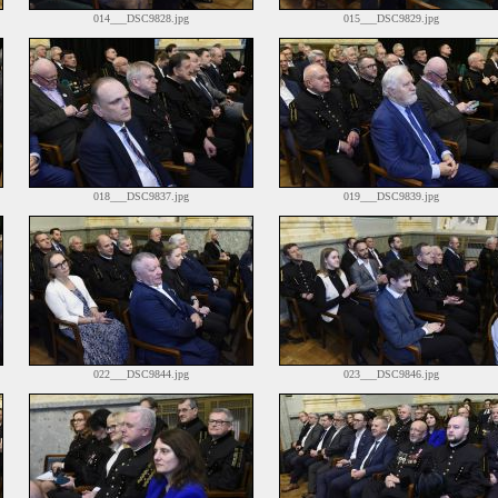
014___DSC9828.jpg
015___DSC9829.jpg
018___DSC9837.jpg
019___DSC9839.jpg
022___DSC9844.jpg
023___DSC9846.jpg