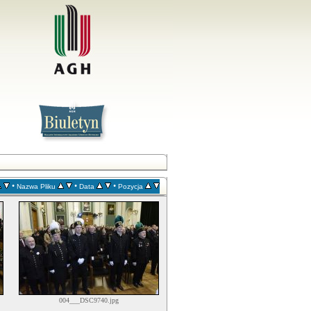
•
•
•
Nazwa Pliku
Data
Pozycja
004___DSC9740.jpg