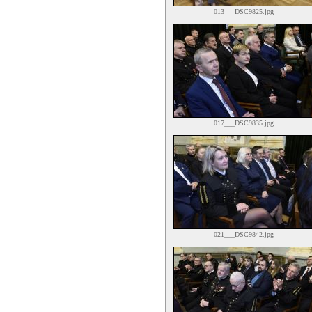
013___DSC9825.jpg
017___DSC9835.jpg
021___DSC9842.jpg