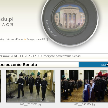
ukaj
Strona główna
Zaloguj mnie
FAQ
rbórkowe w AGH
>
2025.12.05 Uroczyste posiedzenie Senatu
osiedzenie Senatu
Tytuł
002___DSC9730.jpg
003___DSC9734.jpg