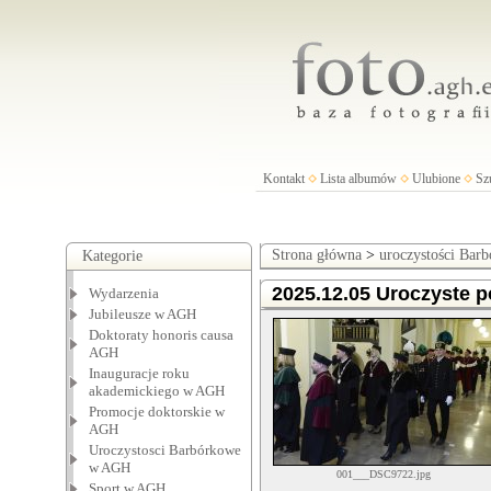
Kontakt
Lista albumów
Ulubione
Sz
Strona główna
>
uroczystości Ba
Kategorie
2025.12.05 Uroczyste p
Wydarzenia
Jubileusze w AGH
Doktoraty honoris causa
AGH
Inauguracje roku
akademickiego w AGH
Promocje doktorskie w
AGH
Uroczystosci Barbórkowe
w AGH
001___DSC9722.jpg
Sport w AGH