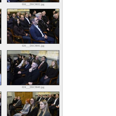
016___DSC9832.jpg
020___DSC9841.jpg
024___DSC9849.jpg