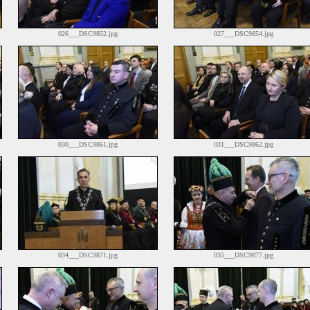
026___DSC9852.jpg
027___DSC9854.jpg
030___DSC9861.jpg
031___DSC9862.jpg
034___DSC9871.jpg
035___DSC9877.jpg