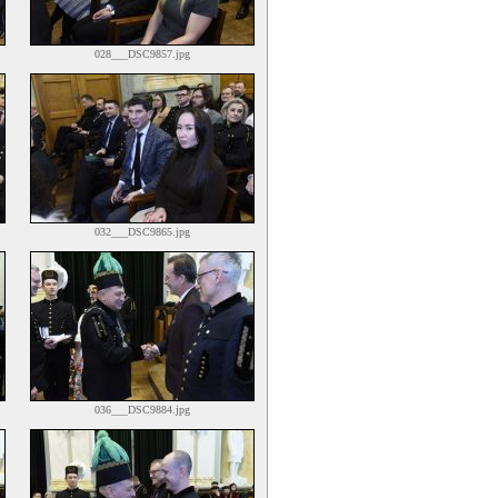
028___DSC9857.jpg
032___DSC9865.jpg
036___DSC9884.jpg