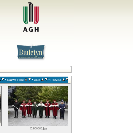
•
•
•
Nazwa Pliku
Data
Pozycja
_DSC0060.jpg