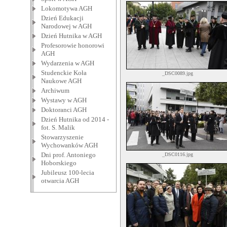
Lokomotywa AGH
Dzień Edukacji
Narodowej w AGH
Dzień Hutnika w AGH
Profesorowie honorowi
AGH
Wydarzenia w AGH
Studenckie Koła
_DSC0089.jpg
Naukowe AGH
Archiwum
Wystawy w AGH
Doktoranci AGH
Dzień Hutnika od 2014 -
fot. S. Malik
Stowarzyszenie
Wychowanków AGH
Dni prof. Antoniego
_DSC0116.jpg
Hoborskiego
Jubileusz 100-lecia
otwarcia AGH