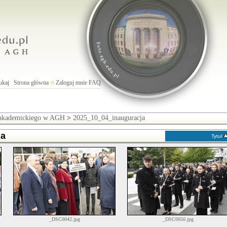
ukaj
Strona główna
Zaloguj mnie
FAQ
 akademickiego w AGH
>
2025_10_04_inauguracja
ja
Tytuł
_DSC0042.jpg
_DSC0050.jpg