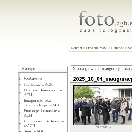
Kontakt
Lista albumów
Ulubione
Sz
Strona główna
>
inauguracje roku
Kategorie
2025_10_04_inaugurac
Wydarzenia
Jubileusze w AGH
Doktoraty honoris causa
AGH
Inauguracje roku
akademickiego w AGH
Promocje doktorskie w
AGH
Uroczystosci Barbórkowe
w AGH
_DSC0033.jpg
Sport w AGH