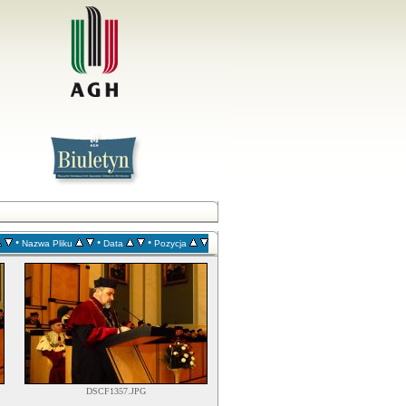
•
•
•
Nazwa Pliku
Data
Pozycja
DSCF1357.JPG