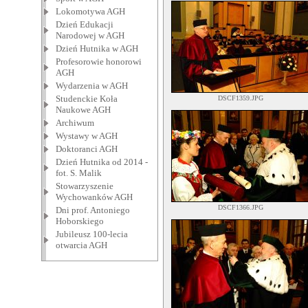
Lokomotywa AGH
Dzień Edukacji
Narodowej w AGH
Dzień Hutnika w AGH
Profesorowie honorowi
AGH
Wydarzenia w AGH
Studenckie Koła
DSCF1359.JPG
Naukowe AGH
Archiwum
Wystawy w AGH
Doktoranci AGH
Dzień Hutnika od 2014 -
fot. S. Malik
Stowarzyszenie
Wychowanków AGH
DSCF1366.JPG
Dni prof. Antoniego
Hoborskiego
Jubileusz 100-lecia
otwarcia AGH