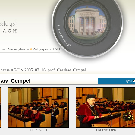
ukaj
Strona główna
Zaloguj mnie
FAQ
s causa AGH
>
2005_02_16_prof_Czeslaw_Cempel
slaw_Cempel
Tytuł
DSCF1352.JPG
DSCF1354.JPG