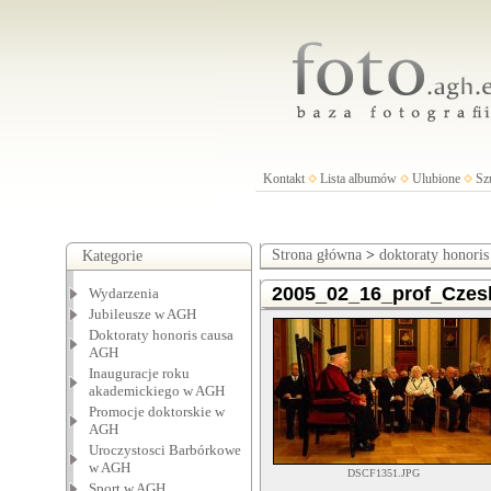
Kontakt
Lista albumów
Ulubione
Sz
Strona główna
>
doktoraty honori
Kategorie
2005_02_16_prof_Cze
Wydarzenia
Jubileusze w AGH
Doktoraty honoris causa
AGH
Inauguracje roku
akademickiego w AGH
Promocje doktorskie w
AGH
Uroczystosci Barbórkowe
w AGH
DSCF1351.JPG
Sport w AGH