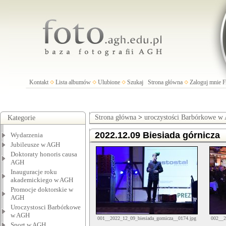
Kontakt
Lista albumów
Ulubione
Szukaj
Strona główna
Zaloguj mnie
Strona główna
>
uroczystości Barbórkowe 
Kategorie
2022.12.09 Biesiada górnicza
Wydarzenia
Jubileusze w AGH
Doktoraty honoris causa
AGH
Inauguracje roku
akademickiego w AGH
Promocje doktorskie w
AGH
Uroczystosci Barbórkowe
w AGH
001__2022_12_09_biesiada_gornicza__0174.jpg
002__2
Sport w AGH