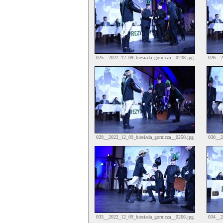
025__2022_12_09_biesiada_gornicza__0238.jpg
026__2
029__2022_12_09_biesiada_gornicza__0250.jpg
030__2
033__2022_12_09_biesiada_gornicza__0266.jpg
034__2