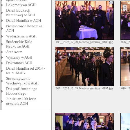
Lokomotywa AGH
Dzień Edukacji
Narodowej w AGH
Dzień Hutnika w AGH
Profesorowie honorowi
AGH
Wydarzenia w AGH
Studenckie Koła
005__2022_12_09_biesiada_gornicza__0185.jpg
006__2
Naukowe AGH
Archiwum
Wystawy w AGH
Doktoranci AGH
Dzień Hutnika od 2014 -
fot. S. Malik
Stowarzyszenie
Wychowanków AGH
Dni prof. Antoniego
009__2022_12_09_biesiada_gornicza__0195.jpg
010__2
Hoborskiego
Jubileusz 100-lecia
otwarcia AGH