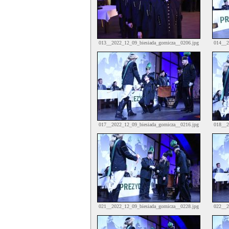
013__2022_12_09_biesiada_gornicza__0206.jpg
014__2
017__2022_12_09_biesiada_gornicza__0216.jpg
018__2
021__2022_12_09_biesiada_gornicza__0228.jpg
022__2