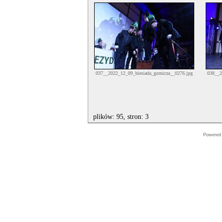
037__2022_12_09_biesiada_gornicza__0276.jpg
038__2
plików: 95, stron: 3
Powered