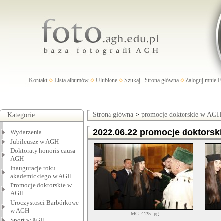
Kontakt
Lista albumów
Ulubione
Szukaj
Strona główna
Zaloguj mnie
Strona główna
>
promocje doktorskie w AG
Kategorie
2022.06.22 promocje doktors
Wydarzenia
Jubileusze w AGH
Doktoraty honoris causa
AGH
Inauguracje roku
akademickiego w AGH
Promocje doktorskie w
AGH
Uroczystosci Barbórkowe
w AGH
_MG_4125.jpg
Sport w AGH