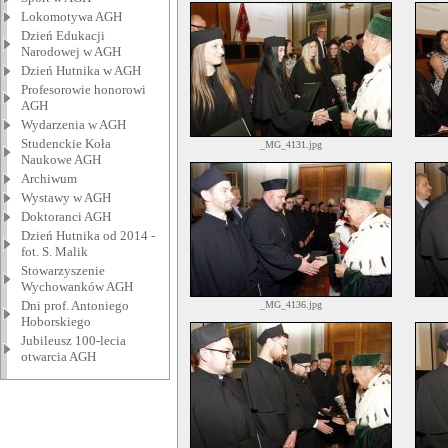
Lokomotywa AGH
Dzień Edukacji
Narodowej w AGH
Dzień Hutnika w AGH
Profesorowie honorowi
AGH
Wydarzenia w AGH
Studenckie Koła
_MG_4131.jpg
Naukowe AGH
Archiwum
Wystawy w AGH
Doktoranci AGH
Dzień Hutnika od 2014 -
fot. S. Malik
Stowarzyszenie
Wychowanków AGH
Dni prof. Antoniego
_MG_4136.jpg
Hoborskiego
Jubileusz 100-lecia
otwarcia AGH