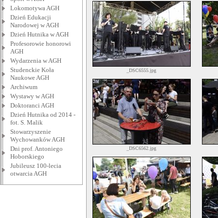
Lokomotywa AGH
Dzień Edukacji
Narodowej w AGH
Dzień Hutnika w AGH
Profesorowie honorowi
AGH
Wydarzenia w AGH
Studenckie Koła
_DSC6555.jpg
Naukowe AGH
Archiwum
Wystawy w AGH
Doktoranci AGH
Dzień Hutnika od 2014 -
fot. S. Malik
Stowarzyszenie
Wychowanków AGH
Dni prof. Antoniego
_DSC6562.jpg
Hoborskiego
Jubileusz 100-lecia
otwarcia AGH