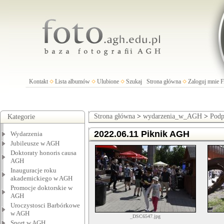
Kontakt
Lista albumów
Ulubione
Szukaj
Strona główna
Zaloguj mnie
Strona główna
>
wydarzenia_w_AGH
>
Podp
Kategorie
2022.06.11 Piknik AGH
Wydarzenia
Jubileusze w AGH
Doktoraty honoris causa
AGH
Inauguracje roku
akademickiego w AGH
Promocje doktorskie w
AGH
Uroczystosci Barbórkowe
w AGH
_DSC6547.jpg
Sport w AGH