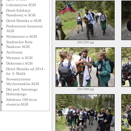
Lokomotywa AGH
Dzień Edukacji
Narodowej w AGH
Dzień Hutnika w AGH
Profesorowie honorowi
AGH
Wydarzenia w AGH
Studenckie Koła
_DSC5593.jpg
Naukowe AGH
Archiwum
Wystawy w AGH
Doktoranci AGH
Dzień Hutnika od 2014 -
fot. S. Malik
Stowarzyszenie
Wychowanków AGH
Dni prof. Antoniego
_DSC5600.jpg
Hoborskiego
Jubileusz 100-lecia
otwarcia AGH