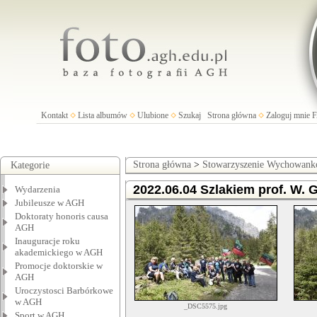
Kontakt
Lista albumów
Ulubione
Szukaj
Strona główna
Zaloguj mnie
Strona główna
>
Stowarzyszenie Wychowan
Kategorie
2022.06.04 Szlakiem prof. W. G
Wydarzenia
Jubileusze w AGH
Doktoraty honoris causa
AGH
Inauguracje roku
akademickiego w AGH
Promocje doktorskie w
AGH
Uroczystosci Barbórkowe
w AGH
_DSC5575.jpg
Sport w AGH