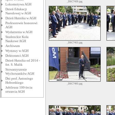
_DSC7439.jpg
Lokomotywa AGH
Dzień Edukacji
Narodowej w AGH
Dzień Hutnika w AGH
Profesorowie honorowi
AGH
Wydarzenia w AGH
Studenckie Koła
Naukowe AGH
_DSC7453.jpg
Archiwum
Wystawy w AGH
Doktoranci AGH
Dzień Hutnika od 2014 -
fot. S. Malik
Stowarzyszenie
Wychowanków AGH
Dni prof. Antoniego
Hoborskiego
_DSC7493.jpg
Jubileusz 100-lecia
otwarcia AGH