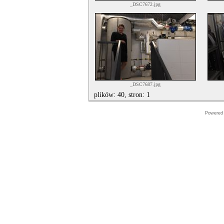
_DSC7672.jpg
_DSC7687.jpg
plików: 40, stron: 1
Powered