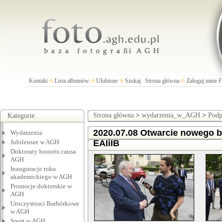
Kontakt
Lista albumów
Ulubione
Szukaj
Strona główna
Zaloguj mnie
Strona główna
>
wydarzenia_w_AGH
>
Podp
Kategorie
2020.07.08 Otwarcie nowego 
Wydarzenia
Jubileusze w AGH
EAIiIB
Doktoraty honoris causa
AGH
Inauguracje roku
akademickiego w AGH
Promocje doktorskie w
AGH
Uroczystosci Barbórkowe
w AGH
Sport w AGH