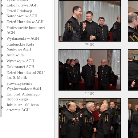
Lokomotywa AGH
Dzień Edukacji
Narodowej w AGH
Dzień Hutnika w AGH
Profesorowie honorowi
AGH
Wydarzenia w AGH
Studenckie Koła
b06.jpg
Naukowe AGH
Archiwum
Wystawy w AGH
Doktoranci AGH
Dzień Hutnika od 2014 -
fot. S. Malik
Stowarzyszenie
Wychowanków AGH
b14.jpg
Dni prof. Antoniego
Hoborskiego
Jubileusz 100-lecia
otwarcia AGH