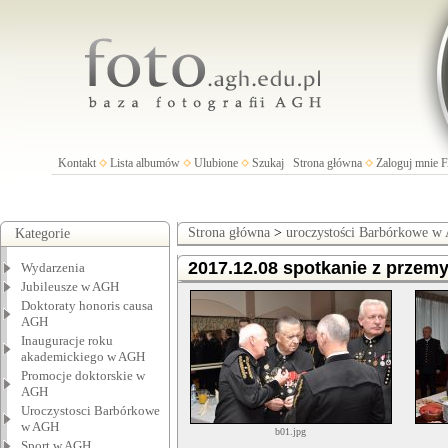
Kontakt
Lista albumów
Ulubione
Szukaj
Strona główna
Zaloguj mnie
Strona główna
>
uroczystości Barbórkowe 
Kategorie
2017.12.08 spotkanie z przemys
Wydarzenia
Jubileusze w AGH
Doktoraty honoris causa
AGH
Inauguracje roku
akademickiego w AGH
Promocje doktorskie w
AGH
Uroczystosci Barbórkowe
w AGH
b01.jpg
Sport w AGH