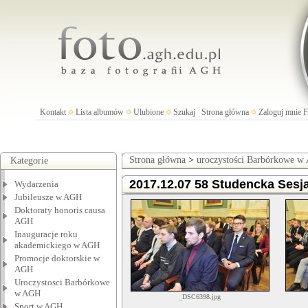
Kontakt
Lista albumów
Ulubione
Szukaj
Strona główna
Zaloguj mnie
Strona główna
>
uroczystości Barbórkowe 
Kategorie
2017.12.07 58 Studencka Sesj
Wydarzenia
Jubileusze w AGH
Doktoraty honoris causa
AGH
Inauguracje roku
akademickiego w AGH
Promocje doktorskie w
AGH
Uroczystosci Barbórkowe
w AGH
_DSC6398.jpg
Sport w AGH