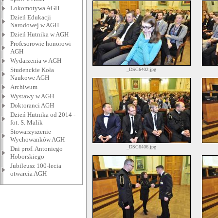
Lokomotywa AGH
Dzień Edukacji
Narodowej w AGH
Dzień Hutnika w AGH
Profesorowie honorowi
AGH
Wydarzenia w AGH
Studenckie Koła
_DSC6402.jpg
Naukowe AGH
Archiwum
Wystawy w AGH
Doktoranci AGH
Dzień Hutnika od 2014 -
fot. S. Malik
Stowarzyszenie
Wychowanków AGH
_DSC6406.jpg
Dni prof. Antoniego
Hoborskiego
Jubileusz 100-lecia
otwarcia AGH