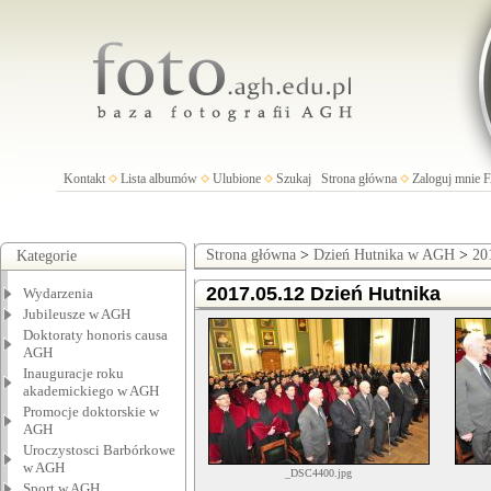
Kontakt
Lista albumów
Ulubione
Szukaj
Strona główna
Zaloguj mnie
Strona główna
>
Dzień Hutnika w AGH
>
20
Kategorie
2017.05.12 Dzień Hutnika
Wydarzenia
Jubileusze w AGH
Doktoraty honoris causa
AGH
Inauguracje roku
akademickiego w AGH
Promocje doktorskie w
AGH
Uroczystosci Barbórkowe
w AGH
_DSC4400.jpg
Sport w AGH