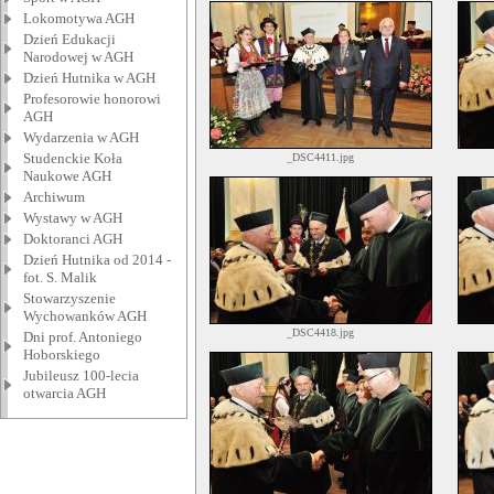
Lokomotywa AGH
Dzień Edukacji
Narodowej w AGH
Dzień Hutnika w AGH
Profesorowie honorowi
AGH
Wydarzenia w AGH
Studenckie Koła
_DSC4411.jpg
Naukowe AGH
Archiwum
Wystawy w AGH
Doktoranci AGH
Dzień Hutnika od 2014 -
fot. S. Malik
Stowarzyszenie
Wychowanków AGH
_DSC4418.jpg
Dni prof. Antoniego
Hoborskiego
Jubileusz 100-lecia
otwarcia AGH