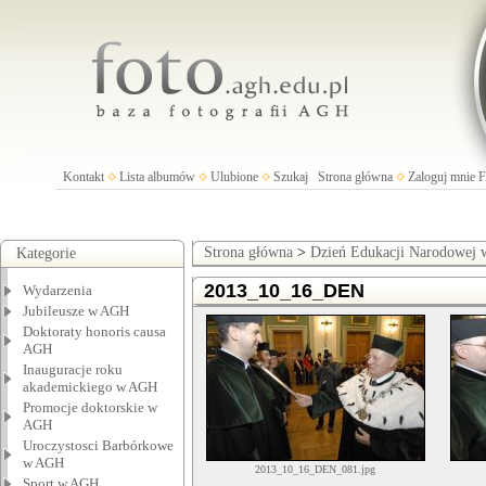
Kontakt
Lista albumów
Ulubione
Szukaj
Strona główna
Zaloguj mnie
Strona główna
>
Dzień Edukacji Narodowej
Kategorie
2013_10_16_DEN
Wydarzenia
Jubileusze w AGH
Doktoraty honoris causa
AGH
Inauguracje roku
akademickiego w AGH
Promocje doktorskie w
AGH
Uroczystosci Barbórkowe
w AGH
2013_10_16_DEN_081.jpg
Sport w AGH