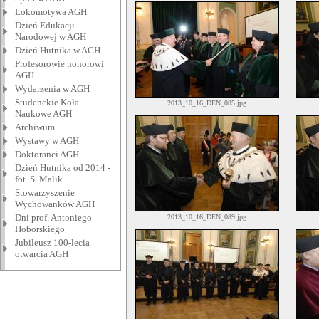
Lokomotywa AGH
Dzień Edukacji
Narodowej w AGH
Dzień Hutnika w AGH
Profesorowie honorowi
AGH
Wydarzenia w AGH
Studenckie Koła
2013_10_16_DEN_085.jpg
Naukowe AGH
Archiwum
Wystawy w AGH
Doktoranci AGH
Dzień Hutnika od 2014 -
fot. S. Malik
Stowarzyszenie
Wychowanków AGH
Dni prof. Antoniego
2013_10_16_DEN_089.jpg
Hoborskiego
Jubileusz 100-lecia
otwarcia AGH