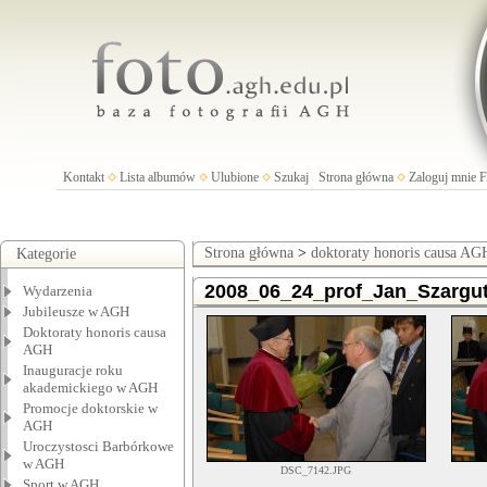
Kontakt
Lista albumów
Ulubione
Szukaj
Strona główna
Zaloguj mnie
Strona główna
>
doktoraty honoris causa AG
Kategorie
2008_06_24_prof_Jan_Szargu
Wydarzenia
Jubileusze w AGH
Doktoraty honoris causa
AGH
Inauguracje roku
akademickiego w AGH
Promocje doktorskie w
AGH
Uroczystosci Barbórkowe
w AGH
DSC_7142.JPG
Sport w AGH