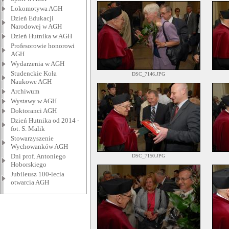
Lokomotywa AGH
Dzień Edukacji
Narodowej w AGH
Dzień Hutnika w AGH
Profesorowie honorowi
AGH
Wydarzenia w AGH
Studenckie Koła
DSC_7146.JPG
Naukowe AGH
Archiwum
Wystawy w AGH
Doktoranci AGH
Dzień Hutnika od 2014 -
fot. S. Malik
Stowarzyszenie
Wychowanków AGH
Dni prof. Antoniego
DSC_7150.JPG
Hoborskiego
Jubileusz 100-lecia
otwarcia AGH