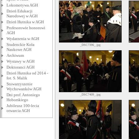
Lokomotywa AGH
Dzień Edukacji
Narodowej w AGH
Dzień Hutnika w AGH
Profesorowie honorowi
AGH
Wydarzenia w AGH
Studenckie Koła
_DSC7396_.jpg
Naukowe AGH
Archiwum
Wystawy w AGH
Doktoranci AGH
Dzień Hutnika od 2014 -
fot. S. Malik
Stowarzyszenie
Wychowanków AGH
Dni prof. Antoniego
_DSC7409_.jpg
Hoborskiego
Jubileusz 100-lecia
otwarcia AGH