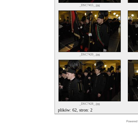
_DSC7415_.jpg
_DSC7420_.jpg
_DSC7428_.jpg
plików: 62, stron: 2
Powered