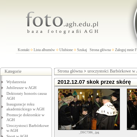
Kontakt
Lista albumów
Ulubione
Szukaj
Strona główna
Zaloguj mnie
Strona główna
>
uroczystości Barbórkowe 
Kategorie
2012.12.07 skok przez skórę
Wydarzenia
Jubileusze w AGH
Doktoraty honoris causa
AGH
Inauguracje roku
akademickiego w AGH
Promocje doktorskie w
AGH
Uroczystosci Barbórkowe
w AGH
_DSC7386_.jpg
Sport w AGH