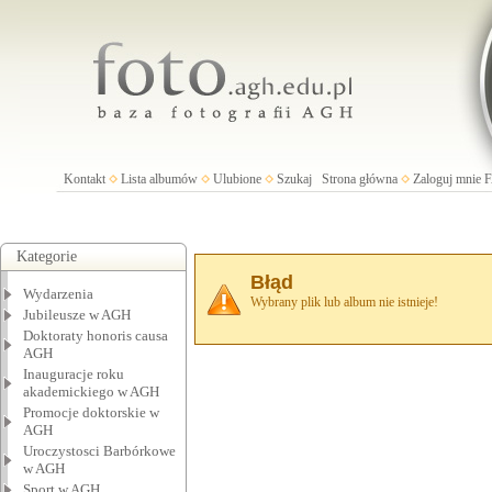
Kontakt
Lista albumów
Ulubione
Szukaj
Strona główna
Zaloguj mnie
Kategorie
Błąd
Wydarzenia
Wybrany plik lub album nie istnieje!
Jubileusze w AGH
Doktoraty honoris causa
AGH
Inauguracje roku
akademickiego w AGH
Promocje doktorskie w
AGH
Uroczystosci Barbórkowe
w AGH
Sport w AGH