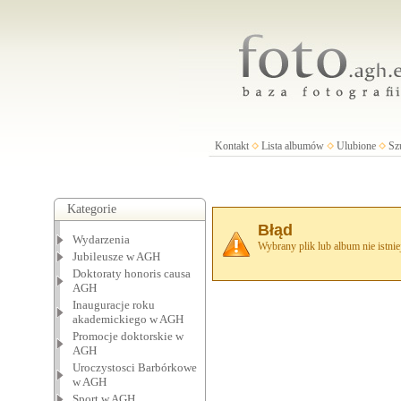
Kontakt
Lista albumów
Ulubione
Sz
Kategorie
Błąd
Wydarzenia
Wybrany plik lub album nie istnie
Jubileusze w AGH
Doktoraty honoris causa
AGH
Inauguracje roku
akademickiego w AGH
Promocje doktorskie w
AGH
Uroczystosci Barbórkowe
w AGH
Sport w AGH