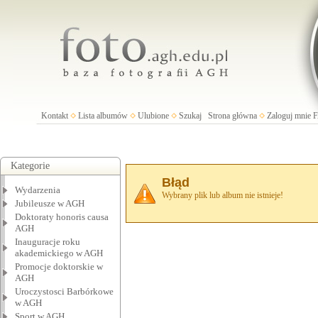
Kontakt
Lista albumów
Ulubione
Szukaj
Strona główna
Zaloguj mnie
Kategorie
Błąd
Wydarzenia
Wybrany plik lub album nie istnieje!
Jubileusze w AGH
Doktoraty honoris causa
AGH
Inauguracje roku
akademickiego w AGH
Promocje doktorskie w
AGH
Uroczystosci Barbórkowe
w AGH
Sport w AGH