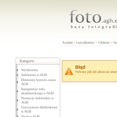
Kontakt
Lista albumów
Ulubione
Sz
Kategorie
Błąd
Wydarzenia
Wybrany plik lub album nie istnie
Jubileusze w AGH
Doktoraty honoris causa
AGH
Inauguracje roku
akademickiego w AGH
Promocje doktorskie w
AGH
Uroczystosci Barbórkowe
w AGH
Sport w AGH