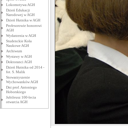
Lokomotywa AGH
Dzień Edukacji
Narodowej w AGH
Dzień Hutnika w AGH
Profesorowie honorowi
AGH
Wydarzenia w AGH
Studenckie Koła
Naukowe AGH
Archiwum
Wystawy w AGH
Doktoranci AGH
Dzień Hutnika od 2014 -
fot. S. Malik
Stowarzyszenie
Wychowanków AGH
Dni prof. Antoniego
Hoborskiego
Jubileusz 100-lecia
otwarcia AGH