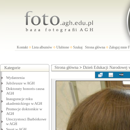
Kontakt
Lista albumów
Ulubione
Szukaj
Strona główna
Zaloguj mnie
Strona główna
>
Dzień Edukacji Narodowej
Kategorie
Wydarzenia
Jubileusze w AGH
Doktoraty honoris causa
AGH
Inauguracje roku
akademickiego w AGH
Promocje doktorskie w
AGH
Uroczystosci Barbórkowe
w AGH
Sport w AGH