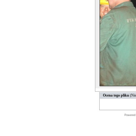
Ocena tego pliku
(Nie
Powered