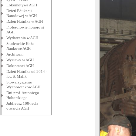
Lokomotywa AGH
Dzień Edukacji
Narodowej w AGH
Dzień Hutnika w AGH
Profesorowie honorowi
AGH
Wydarzenia w AGH
Studenckie Koła
Naukowe AGH
Archiwum
Wystawy w AGH
Doktoranci AGH
Dzień Hutnika od 2014 -
fot. S. Malik
Stowarzyszenie
Wychowanków AGH
Dni prof. Antoniego
Hoborskiego
Jubileusz 100-lecia
otwarcia AGH