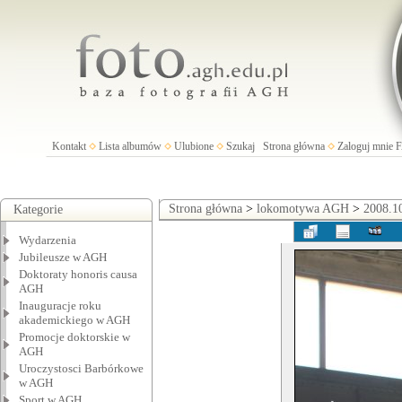
Kontakt
Lista albumów
Ulubione
Szukaj
Strona główna
Zaloguj mnie
Strona główna
>
lokomotywa AGH
>
2008.1
Kategorie
Wydarzenia
Jubileusze w AGH
Doktoraty honoris causa
AGH
Inauguracje roku
akademickiego w AGH
Promocje doktorskie w
AGH
Uroczystosci Barbórkowe
w AGH
Sport w AGH