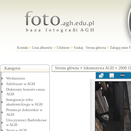
Kontakt
Lista albumów
Ulubione
Szukaj
Strona główna
Zaloguj mnie
Strona główna
>
lokomotywa AGH
>
2008.1
Kategorie
Wydarzenia
Jubileusze w AGH
Doktoraty honoris causa
AGH
Inauguracje roku
akademickiego w AGH
Promocje doktorskie w
AGH
Uroczystosci Barbórkowe
w AGH
Sport w AGH