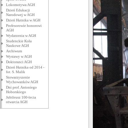
Lokomotywa AGH
Dzień Edukacji
Narodowej w AGH
Dzień Hutnika w AGH
Profesorowie honorowi
AGH
Wydarzenia w AGH
Studenckie Koła
Naukowe AGH
Archiwum
Wystawy w AGH
Doktoranci AGH
Dzień Hutnika od 2014 -
fot. S. Malik
Stowarzyszenie
Wychowanków AGH
Dni prof. Antoniego
Hoborskiego
Jubileusz 100-lecia
otwarcia AGH