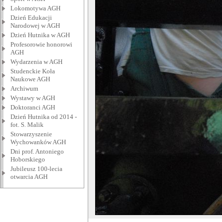
Lokomotywa AGH
Dzień Edukacji
Narodowej w AGH
Dzień Hutnika w AGH
Profesorowie honorowi
AGH
Wydarzenia w AGH
Studenckie Koła
Naukowe AGH
Archiwum
Wystawy w AGH
Doktoranci AGH
Dzień Hutnika od 2014 -
fot. S. Malik
Stowarzyszenie
Wychowanków AGH
Dni prof. Antoniego
Hoborskiego
Jubileusz 100-lecia
otwarcia AGH