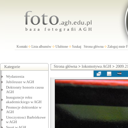
Kontakt
Lista albumów
Ulubione
Szukaj
Strona główna
Zaloguj mnie
Strona główna
>
lokomotywa AGH
>
2009.2
Kategorie
Wydarzenia
Jubileusze w AGH
Doktoraty honoris causa
AGH
Inauguracje roku
akademickiego w AGH
Promocje doktorskie w
AGH
Uroczystosci Barbórkowe
w AGH
Sport w AGH