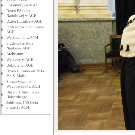
Lokomotywa AGH
Dzień Edukacji
Narodowej w AGH
Dzień Hutnika w AGH
Profesorowie honorowi
AGH
Wydarzenia w AGH
Studenckie Koła
Naukowe AGH
Archiwum
Wystawy w AGH
Doktoranci AGH
Dzień Hutnika od 2014 -
fot. S. Malik
Stowarzyszenie
Wychowanków AGH
Dni prof. Antoniego
Hoborskiego
Jubileusz 100-lecia
otwarcia AGH