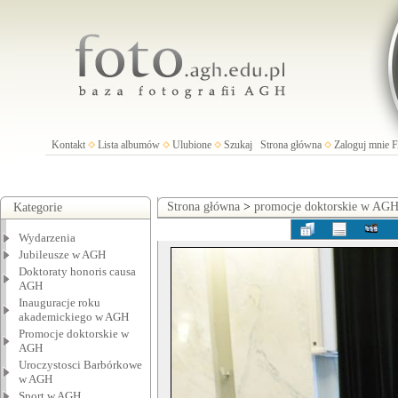
Kontakt
Lista albumów
Ulubione
Szukaj
Strona główna
Zaloguj mnie
Strona główna
>
promocje doktorskie w AG
Kategorie
Wydarzenia
Jubileusze w AGH
Doktoraty honoris causa
AGH
Inauguracje roku
akademickiego w AGH
Promocje doktorskie w
AGH
Uroczystosci Barbórkowe
w AGH
Sport w AGH