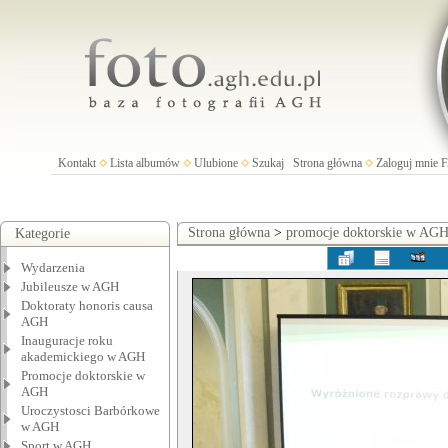
Kontakt
Lista albumów
Ulubione
Szukaj
Strona główna
Zaloguj mnie
Strona główna
>
promocje doktorskie w AG
Kategorie
Wydarzenia
Jubileusze w AGH
Doktoraty honoris causa
AGH
Inauguracje roku
akademickiego w AGH
Promocje doktorskie w
AGH
Uroczystosci Barbórkowe
w AGH
Sport w AGH