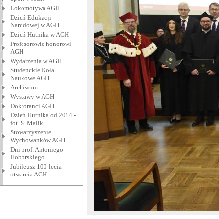
Lokomotywa AGH
Dzień Edukacji
Narodowej w AGH
Dzień Hutnika w AGH
Profesorowie honorowi
AGH
Wydarzenia w AGH
Studenckie Koła
Naukowe AGH
Archiwum
Wystawy w AGH
Doktoranci AGH
Dzień Hutnika od 2014 -
fot. S. Malik
Stowarzyszenie
Wychowanków AGH
Dni prof. Antoniego
Hoborskiego
Jubileusz 100-lecia
otwarcia AGH