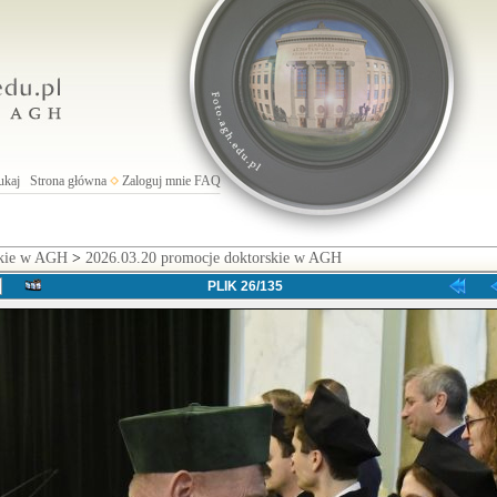
ukaj
Strona główna
Zaloguj mnie
FAQ
skie w AGH
>
2026.03.20 promocje doktorskie w AGH
PLIK 26/135