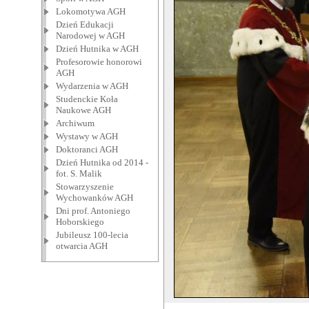
Lokomotywa AGH
Dzień Edukacji
Narodowej w AGH
Dzień Hutnika w AGH
Profesorowie honorowi
AGH
Wydarzenia w AGH
Studenckie Koła
Naukowe AGH
Archiwum
Wystawy w AGH
Doktoranci AGH
Dzień Hutnika od 2014 -
fot. S. Malik
Stowarzyszenie
Wychowanków AGH
Dni prof. Antoniego
Hoborskiego
Jubileusz 100-lecia
otwarcia AGH