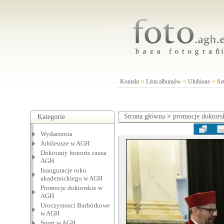
Kontakt
Lista albumów
Ulubione
Sz
Strona główna
>
promocje doktor
Kategorie
Wydarzenia
Jubileusze w AGH
Doktoraty honoris causa
AGH
Inauguracje roku
akademickiego w AGH
Promocje doktorskie w
AGH
Uroczystosci Barbórkowe
w AGH
Sport w AGH