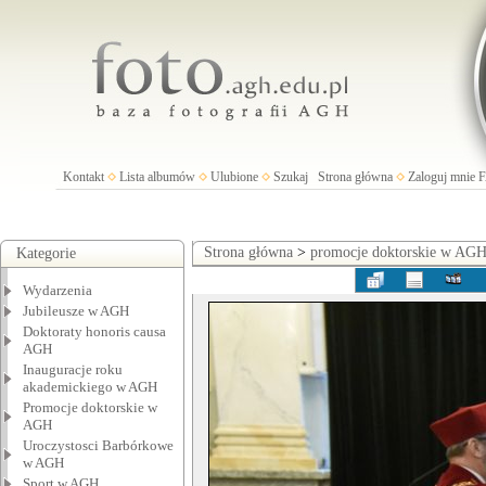
Kontakt
Lista albumów
Ulubione
Szukaj
Strona główna
Zaloguj mnie
Strona główna
>
promocje doktorskie w AG
Kategorie
Wydarzenia
Jubileusze w AGH
Doktoraty honoris causa
AGH
Inauguracje roku
akademickiego w AGH
Promocje doktorskie w
AGH
Uroczystosci Barbórkowe
w AGH
Sport w AGH