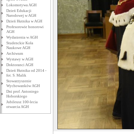
Lokomotywa AGH
Dzień Edukacji
Narodowej w AGH
Dzień Hutnika w AGH
Profesorowie honorowi
AGH
Wydarzenia w AGH
Studenckie Koła
Naukowe AGH
Archiwum
Wystawy w AGH
Doktoranci AGH
Dzień Hutnika od 2014 -
fot. S. Malik
Stowarzyszenie
Wychowanków AGH
Dni prof. Antoniego
Hoborskiego
Jubileusz 100-lecia
otwarcia AGH