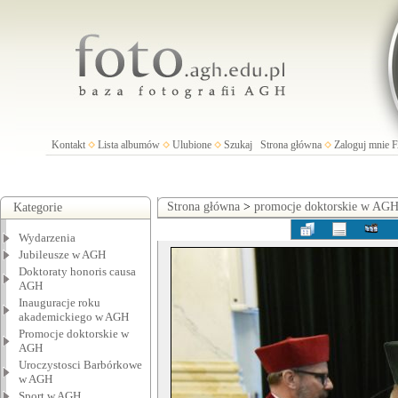
Kontakt
Lista albumów
Ulubione
Szukaj
Strona główna
Zaloguj mnie
Strona główna
>
promocje doktorskie w AG
Kategorie
Wydarzenia
Jubileusze w AGH
Doktoraty honoris causa
AGH
Inauguracje roku
akademickiego w AGH
Promocje doktorskie w
AGH
Uroczystosci Barbórkowe
w AGH
Sport w AGH