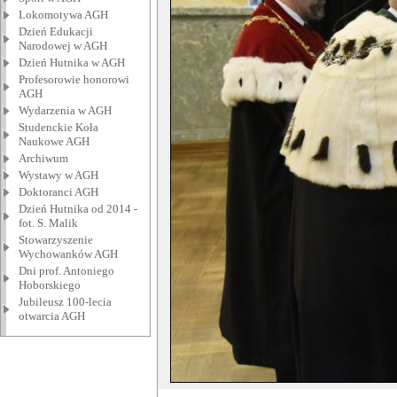
Lokomotywa AGH
Dzień Edukacji
Narodowej w AGH
Dzień Hutnika w AGH
Profesorowie honorowi
AGH
Wydarzenia w AGH
Studenckie Koła
Naukowe AGH
Archiwum
Wystawy w AGH
Doktoranci AGH
Dzień Hutnika od 2014 -
fot. S. Malik
Stowarzyszenie
Wychowanków AGH
Dni prof. Antoniego
Hoborskiego
Jubileusz 100-lecia
otwarcia AGH