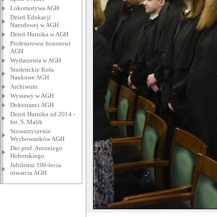
Lokomotywa AGH
Dzień Edukacji
Narodowej w AGH
Dzień Hutnika w AGH
Profesorowie honorowi
AGH
Wydarzenia w AGH
Studenckie Koła
Naukowe AGH
Archiwum
Wystawy w AGH
Doktoranci AGH
Dzień Hutnika od 2014 -
fot. S. Malik
Stowarzyszenie
Wychowanków AGH
Dni prof. Antoniego
Hoborskiego
Jubileusz 100-lecia
otwarcia AGH