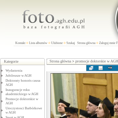
Kontakt
Lista albumów
Ulubione
Szukaj
Strona główna
Zaloguj mnie
Strona główna
>
promocje doktorskie w AG
Kategorie
Wydarzenia
Jubileusze w AGH
Doktoraty honoris causa
AGH
Inauguracje roku
akademickiego w AGH
Promocje doktorskie w
AGH
Uroczystosci Barbórkowe
w AGH
Sport w AGH