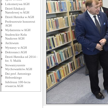
Lokomotywa AGH
Dzień Edukacji
Narodowej w AGH
Dzień Hutnika w AGH
Profesorowie honorowi
AGH
Wydarzenia w AGH
Studenckie Koła
Naukowe AGH
Archiwum
Wystawy w AGH
Doktoranci AGH
Dzień Hutnika od 2014 -
fot. S. Malik
Stowarzyszenie
Wychowanków AGH
Dni prof. Antoniego
Hoborskiego
Jubileusz 100-lecia
otwarcia AGH