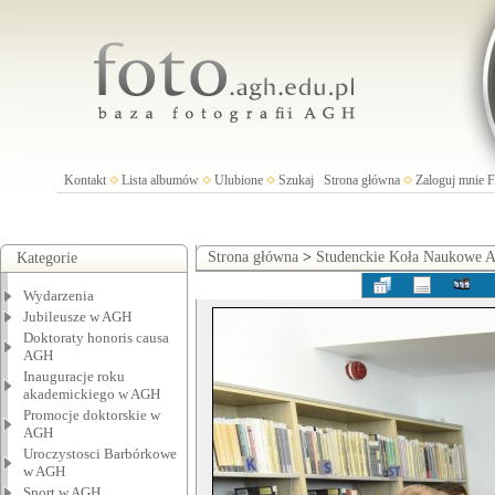
Kontakt
Lista albumów
Ulubione
Szukaj
Strona główna
Zaloguj mnie
Strona główna
>
Studenckie Koła Naukowe
Kategorie
Wydarzenia
Jubileusze w AGH
Doktoraty honoris causa
AGH
Inauguracje roku
akademickiego w AGH
Promocje doktorskie w
AGH
Uroczystosci Barbórkowe
w AGH
Sport w AGH