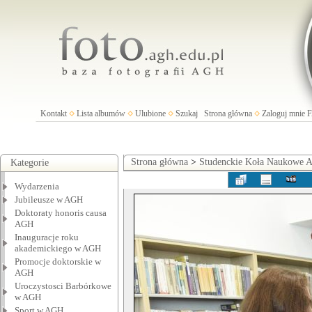
Kontakt
Lista albumów
Ulubione
Szukaj
Strona główna
Zaloguj mnie
Strona główna
>
Studenckie Koła Naukowe
Kategorie
Wydarzenia
Jubileusze w AGH
Doktoraty honoris causa
AGH
Inauguracje roku
akademickiego w AGH
Promocje doktorskie w
AGH
Uroczystosci Barbórkowe
w AGH
Sport w AGH