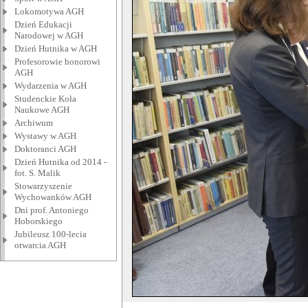
Lokomotywa AGH
Dzień Edukacji
Narodowej w AGH
Dzień Hutnika w AGH
Profesorowie honorowi
AGH
Wydarzenia w AGH
Studenckie Koła
Naukowe AGH
Archiwum
Wystawy w AGH
Doktoranci AGH
Dzień Hutnika od 2014 -
fot. S. Malik
Stowarzyszenie
Wychowanków AGH
Dni prof. Antoniego
Hoborskiego
Jubileusz 100-lecia
otwarcia AGH