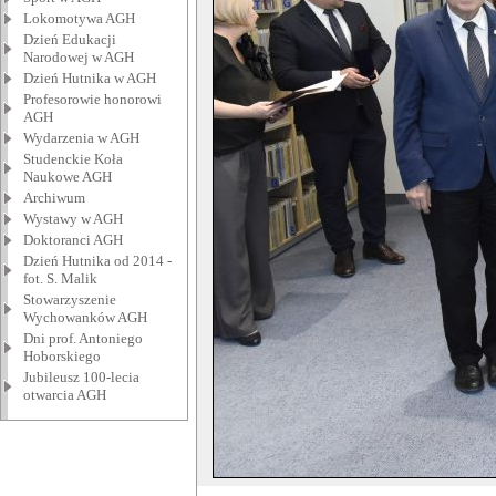
Lokomotywa AGH
Dzień Edukacji
Narodowej w AGH
Dzień Hutnika w AGH
Profesorowie honorowi
AGH
Wydarzenia w AGH
Studenckie Koła
Naukowe AGH
Archiwum
Wystawy w AGH
Doktoranci AGH
Dzień Hutnika od 2014 -
fot. S. Malik
Stowarzyszenie
Wychowanków AGH
Dni prof. Antoniego
Hoborskiego
Jubileusz 100-lecia
otwarcia AGH