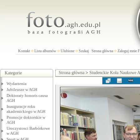
Kontakt
Lista albumów
Ulubione
Szukaj
Strona główna
Zaloguj mnie
Strona główna
>
Studenckie Koła Naukowe
Kategorie
Wydarzenia
Jubileusze w AGH
Doktoraty honoris causa
AGH
Inauguracje roku
akademickiego w AGH
Promocje doktorskie w
AGH
Uroczystosci Barbórkowe
w AGH
Sport w AGH