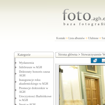
Kontakt
Lista albumów
Ulubione
Sz
Strona główna
>
Stowarzyszenie
Kategorie
Wydarzenia
Jubileusze w AGH
Doktoraty honoris causa
AGH
Inauguracje roku
akademickiego w AGH
Promocje doktorskie w
AGH
Uroczystosci Barbórkowe
w AGH
Sport w AGH