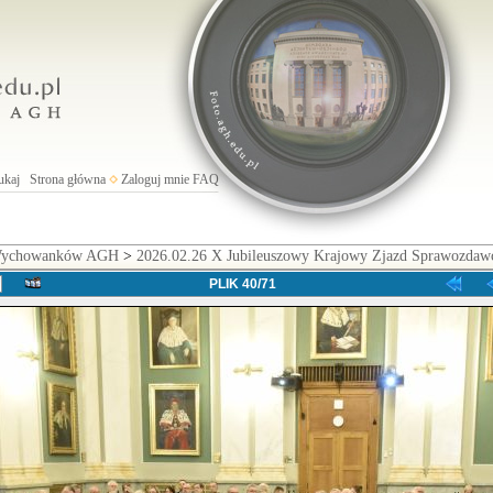
ukaj
Strona główna
Zaloguj mnie
FAQ
 Wychowanków AGH
>
2026.02.26 X Jubileuszowy Krajowy Zjazd Sprawozd
PLIK 40/71