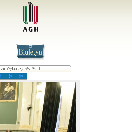
awczo-Wyborczy SW AGH