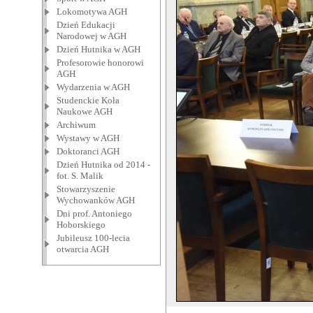
Lokomotywa AGH
Dzień Edukacji
Narodowej w AGH
Dzień Hutnika w AGH
Profesorowie honorowi
AGH
Wydarzenia w AGH
Studenckie Koła
Naukowe AGH
Archiwum
Wystawy w AGH
Doktoranci AGH
Dzień Hutnika od 2014 -
fot. S. Malik
Stowarzyszenie
Wychowanków AGH
Dni prof. Antoniego
Hoborskiego
Jubileusz 100-lecia
otwarcia AGH