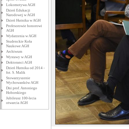
Lokomotywa AGH
Dzień Edukacji
Narodowej w AGH
Dzień Hutnika w AGH
Profesorowie honorowi
AGH
Wydarzenia w AGH
Studenckie Koła
Naukowe AGH
Archiwum
Wystawy w AGH
Doktoranci AGH
Dzień Hutnika od 2014 -
fot. S. Malik
Stowarzyszenie
Wychowanków AGH
Dni prof. Antoniego
Hoborskiego
Jubileusz 100-lecia
otwarcia AGH