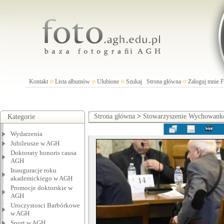
Kontakt
Lista albumów
Ulubione
Szukaj
Strona główna
Zaloguj mnie
Strona główna
>
Stowarzyszenie Wychowan
Kategorie
Wydarzenia
Jubileusze w AGH
Doktoraty honoris causa
AGH
Inauguracje roku
akademickiego w AGH
Promocje doktorskie w
AGH
Uroczystosci Barbórkowe
w AGH
Sport w AGH