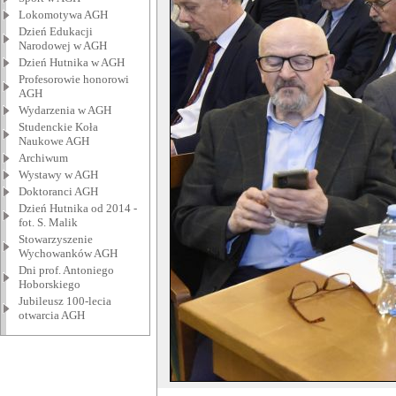
Lokomotywa AGH
Dzień Edukacji
Narodowej w AGH
Dzień Hutnika w AGH
Profesorowie honorowi
AGH
Wydarzenia w AGH
Studenckie Koła
Naukowe AGH
Archiwum
Wystawy w AGH
Doktoranci AGH
Dzień Hutnika od 2014 -
fot. S. Malik
Stowarzyszenie
Wychowanków AGH
Dni prof. Antoniego
Hoborskiego
Jubileusz 100-lecia
otwarcia AGH