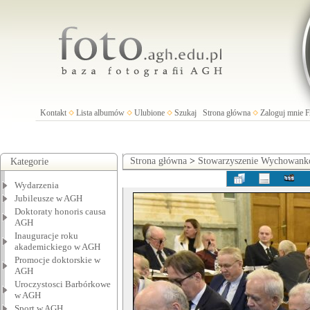
Kontakt
Lista albumów
Ulubione
Szukaj
Strona główna
Zaloguj mnie
Strona główna
>
Stowarzyszenie Wychowan
Kategorie
Wydarzenia
Jubileusze w AGH
Doktoraty honoris causa
AGH
Inauguracje roku
akademickiego w AGH
Promocje doktorskie w
AGH
Uroczystosci Barbórkowe
w AGH
Sport w AGH