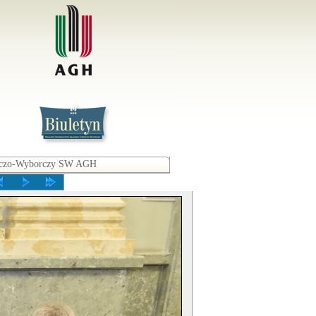
awczo-Wyborczy SW AGH