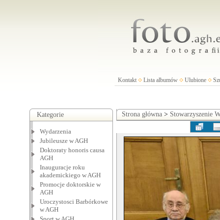
Kontakt
Lista albumów
Ulubione
Sz
Strona główna
>
Stowarzyszenie
Kategorie
Wydarzenia
Jubileusze w AGH
Doktoraty honoris causa
AGH
Inauguracje roku
akademickiego w AGH
Promocje doktorskie w
AGH
Uroczystosci Barbórkowe
w AGH
Sport w AGH