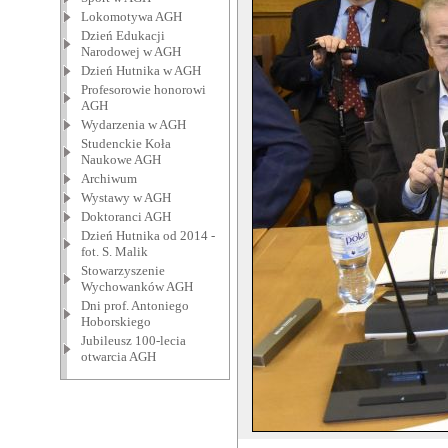
Lokomotywa AGH
Dzień Edukacji
Narodowej w AGH
Dzień Hutnika w AGH
Profesorowie honorowi
AGH
Wydarzenia w AGH
Studenckie Koła
Naukowe AGH
Archiwum
Wystawy w AGH
Doktoranci AGH
Dzień Hutnika od 2014 -
fot. S. Malik
Stowarzyszenie
Wychowanków AGH
Dni prof. Antoniego
Hoborskiego
Jubileusz 100-lecia
otwarcia AGH