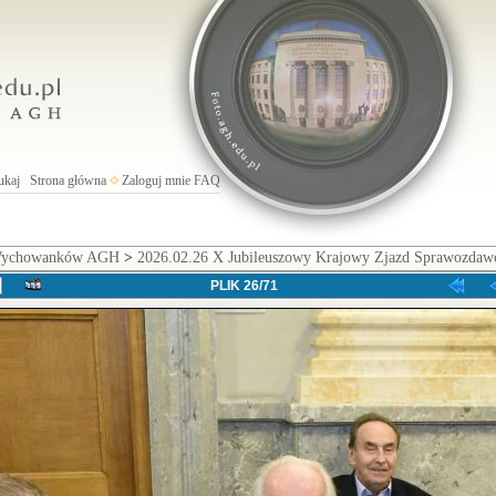
ukaj
Strona główna
Zaloguj mnie
FAQ
 Wychowanków AGH
>
2026.02.26 X Jubileuszowy Krajowy Zjazd Sprawozd
PLIK 26/71