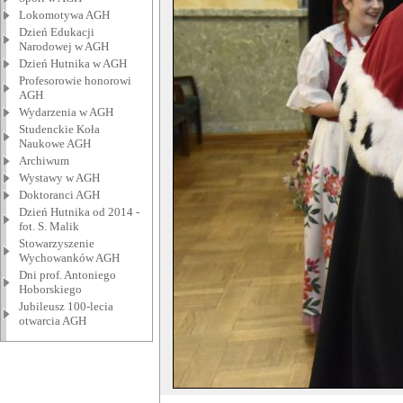
Lokomotywa AGH
Dzień Edukacji
Narodowej w AGH
Dzień Hutnika w AGH
Profesorowie honorowi
AGH
Wydarzenia w AGH
Studenckie Koła
Naukowe AGH
Archiwum
Wystawy w AGH
Doktoranci AGH
Dzień Hutnika od 2014 -
fot. S. Malik
Stowarzyszenie
Wychowanków AGH
Dni prof. Antoniego
Hoborskiego
Jubileusz 100-lecia
otwarcia AGH