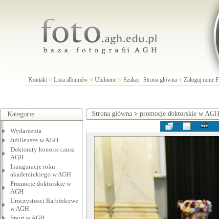
Kontakt
Lista albumów
Ulubione
Szukaj
Strona główna
Zaloguj mnie
Strona główna
>
promocje doktorskie w AG
Kategorie
Wydarzenia
Jubileusze w AGH
Doktoraty honoris causa
AGH
Inauguracje roku
akademickiego w AGH
Promocje doktorskie w
AGH
Uroczystosci Barbórkowe
w AGH
Sport w AGH