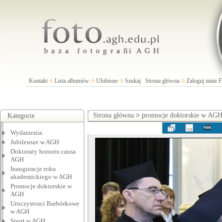
Kontakt
Lista albumów
Ulubione
Szukaj
Strona główna
Zaloguj mnie
Strona główna
>
promocje doktorskie w AG
Kategorie
Wydarzenia
Jubileusze w AGH
Doktoraty honoris causa
AGH
Inauguracje roku
akademickiego w AGH
Promocje doktorskie w
AGH
Uroczystosci Barbórkowe
w AGH
Sport w AGH