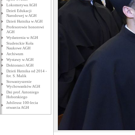
Lokomotywa AGH
Dzień Edukacji
Narodowej w AGH
Dzień Hutnika w AGH
Profesorowie honorowi
AGH
Wydarzenia w AGH
Studenckie Koła
Naukowe AGH
Archiwum
Wystawy w AGH
Doktoranci AGH
Dzień Hutnika od 2014 -
fot. S. Malik
Stowarzyszenie
Wychowanków AGH
Dni prof. Antoniego
Hoborskiego
Jubileusz 100-lecia
otwarcia AGH