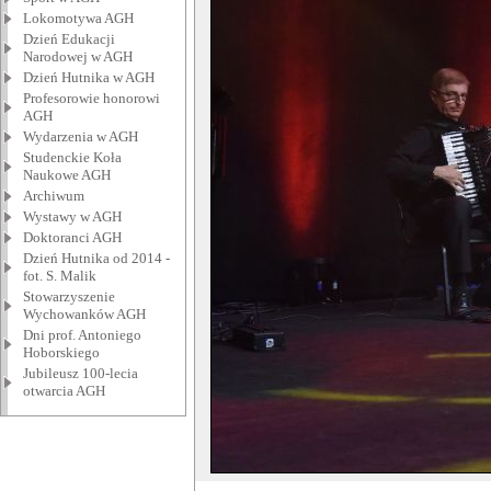
Lokomotywa AGH
Dzień Edukacji
Narodowej w AGH
Dzień Hutnika w AGH
Profesorowie honorowi
AGH
Wydarzenia w AGH
Studenckie Koła
Naukowe AGH
Archiwum
Wystawy w AGH
Doktoranci AGH
Dzień Hutnika od 2014 -
fot. S. Malik
Stowarzyszenie
Wychowanków AGH
Dni prof. Antoniego
Hoborskiego
Jubileusz 100-lecia
otwarcia AGH