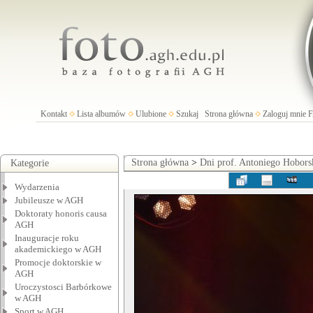
Kontakt
Lista albumów
Ulubione
Szukaj
Strona główna
Zaloguj mnie
Strona główna
>
Dni prof. Antoniego Hobors
Kategorie
Wydarzenia
Jubileusze w AGH
Doktoraty honoris causa
AGH
Inauguracje roku
akademickiego w AGH
Promocje doktorskie w
AGH
Uroczystosci Barbórkowe
w AGH
Sport w AGH