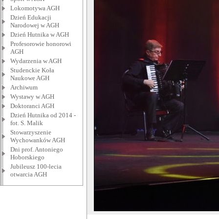
Lokomotywa AGH
Dzień Edukacji
Narodowej w AGH
Dzień Hutnika w AGH
Profesorowie honorowi
AGH
Wydarzenia w AGH
Studenckie Koła
Naukowe AGH
Archiwum
Wystawy w AGH
Doktoranci AGH
Dzień Hutnika od 2014 -
fot. S. Malik
Stowarzyszenie
Wychowanków AGH
Dni prof. Antoniego
Hoborskiego
Jubileusz 100-lecia
otwarcia AGH