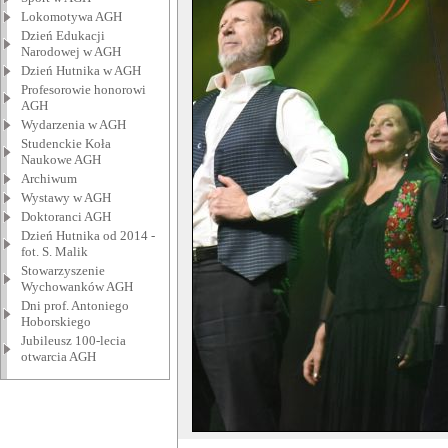
Lokomotywa AGH
Dzień Edukacji
Narodowej w AGH
Dzień Hutnika w AGH
Profesorowie honorowi
AGH
Wydarzenia w AGH
Studenckie Koła
Naukowe AGH
Archiwum
Wystawy w AGH
Doktoranci AGH
Dzień Hutnika od 2014 -
fot. S. Malik
Stowarzyszenie
Wychowanków AGH
Dni prof. Antoniego
Hoborskiego
Jubileusz 100-lecia
otwarcia AGH