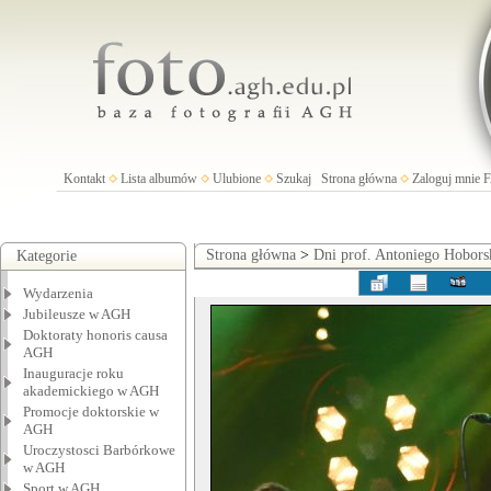
Kontakt
Lista albumów
Ulubione
Szukaj
Strona główna
Zaloguj mnie
Strona główna
>
Dni prof. Antoniego Hobors
Kategorie
Wydarzenia
Jubileusze w AGH
Doktoraty honoris causa
AGH
Inauguracje roku
akademickiego w AGH
Promocje doktorskie w
AGH
Uroczystosci Barbórkowe
w AGH
Sport w AGH