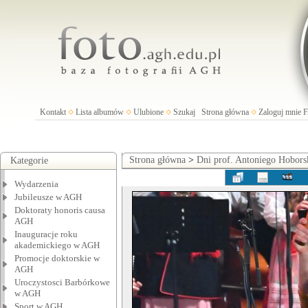
Kontakt
Lista albumów
Ulubione
Szukaj
Strona główna
Zaloguj mnie
Strona główna
>
Dni prof. Antoniego Hobors
Kategorie
Wydarzenia
Jubileusze w AGH
Doktoraty honoris causa
AGH
Inauguracje roku
akademickiego w AGH
Promocje doktorskie w
AGH
Uroczystosci Barbórkowe
w AGH
Sport w AGH