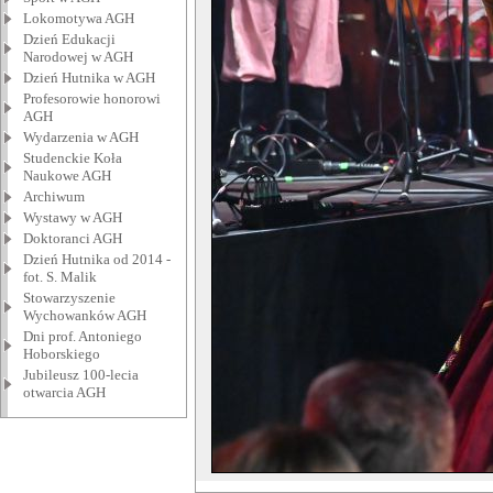
Lokomotywa AGH
Dzień Edukacji
Narodowej w AGH
Dzień Hutnika w AGH
Profesorowie honorowi
AGH
Wydarzenia w AGH
Studenckie Koła
Naukowe AGH
Archiwum
Wystawy w AGH
Doktoranci AGH
Dzień Hutnika od 2014 -
fot. S. Malik
Stowarzyszenie
Wychowanków AGH
Dni prof. Antoniego
Hoborskiego
Jubileusz 100-lecia
otwarcia AGH