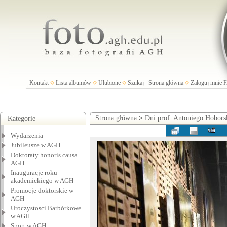
Kontakt
Lista albumów
Ulubione
Szukaj
Strona główna
Zaloguj mnie
Strona główna
>
Dni prof. Antoniego Hobors
Kategorie
Wydarzenia
Jubileusze w AGH
Doktoraty honoris causa
AGH
Inauguracje roku
akademickiego w AGH
Promocje doktorskie w
AGH
Uroczystosci Barbórkowe
w AGH
Sport w AGH