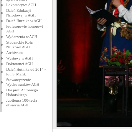
Lokomotywa AGH
Dzień Edukacji
Narodowej w AGH
Dzień Hutnika w AGH
Profesorowie honorowi
AGH
Wydarzenia w AGH
Studenckie Koła
Naukowe AGH
Archiwum
Wystawy w AGH
Doktoranci AGH
Dzień Hutnika od 2014 -
fot. S. Malik
Stowarzyszenie
Wychowanków AGH
Dni prof. Antoniego
Hoborskiego
Jubileusz 100-lecia
otwarcia AGH