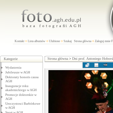
Kontakt
Lista albumów
Ulubione
Szukaj
Strona główna
Zaloguj mnie
Strona główna
>
Dni prof. Antoniego Hobors
Kategorie
Wydarzenia
Jubileusze w AGH
Doktoraty honoris causa
AGH
Inauguracje roku
akademickiego w AGH
Promocje doktorskie w
AGH
Uroczystosci Barbórkowe
w AGH
Sport w AGH