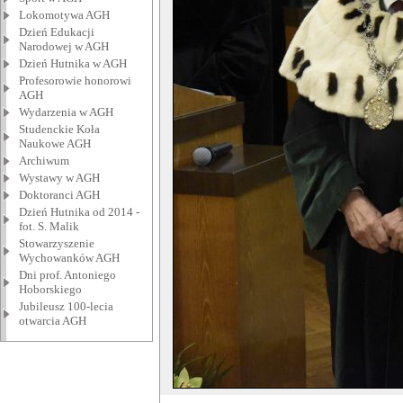
Lokomotywa AGH
Dzień Edukacji
Narodowej w AGH
Dzień Hutnika w AGH
Profesorowie honorowi
AGH
Wydarzenia w AGH
Studenckie Koła
Naukowe AGH
Archiwum
Wystawy w AGH
Doktoranci AGH
Dzień Hutnika od 2014 -
fot. S. Malik
Stowarzyszenie
Wychowanków AGH
Dni prof. Antoniego
Hoborskiego
Jubileusz 100-lecia
otwarcia AGH