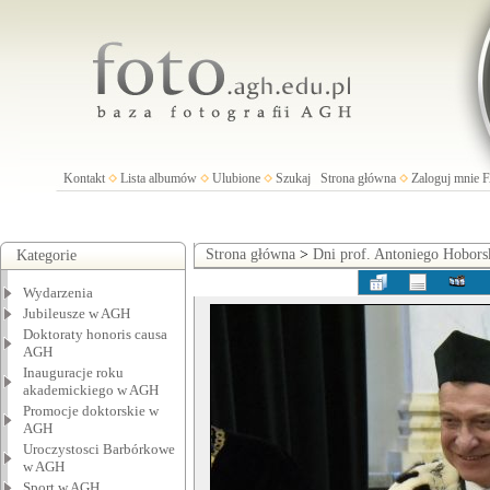
Kontakt
Lista albumów
Ulubione
Szukaj
Strona główna
Zaloguj mnie
Strona główna
>
Dni prof. Antoniego Hobors
Kategorie
Wydarzenia
Jubileusze w AGH
Doktoraty honoris causa
AGH
Inauguracje roku
akademickiego w AGH
Promocje doktorskie w
AGH
Uroczystosci Barbórkowe
w AGH
Sport w AGH