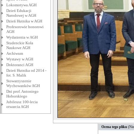
Lokomotywa AGH
Dzień Edukacji
Narodowej w AGH
Dzień Hutnika w AGH
Profesorowie honorowi
AGH
Wydarzenia w AGH
Studenckie Koła
Naukowe AGH
Archiwum
Wystawy w AGH
Doktoranci AGH
Dzień Hutnika od 2014 -
fot. S. Malik
Stowarzyszenie
Wychowanków AGH
Dni prof. Antoniego
Hoborskiego
Jubileusz 100-lecia
otwarcia AGH
Ocena tego pliku
(Nie