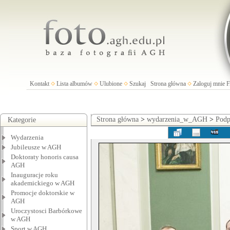
Kontakt
Lista albumów
Ulubione
Szukaj
Strona główna
Zaloguj mnie
Strona główna
>
wydarzenia_w_AGH
>
Podp
Kategorie
Wydarzenia
Jubileusze w AGH
Doktoraty honoris causa
AGH
Inauguracje roku
akademickiego w AGH
Promocje doktorskie w
AGH
Uroczystosci Barbórkowe
w AGH
Sport w AGH