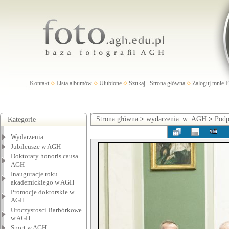
Kontakt
Lista albumów
Ulubione
Szukaj
Strona główna
Zaloguj mnie
Strona główna
>
wydarzenia_w_AGH
>
Podp
Kategorie
Wydarzenia
Jubileusze w AGH
Doktoraty honoris causa
AGH
Inauguracje roku
akademickiego w AGH
Promocje doktorskie w
AGH
Uroczystosci Barbórkowe
w AGH
Sport w AGH