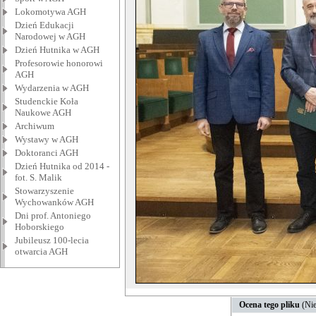
Lokomotywa AGH
Dzień Edukacji
Narodowej w AGH
Dzień Hutnika w AGH
Profesorowie honorowi
AGH
Wydarzenia w AGH
Studenckie Koła
Naukowe AGH
Archiwum
Wystawy w AGH
Doktoranci AGH
Dzień Hutnika od 2014 -
fot. S. Malik
Stowarzyszenie
Wychowanków AGH
Dni prof. Antoniego
Hoborskiego
Jubileusz 100-lecia
otwarcia AGH
Ocena tego pliku
(Nie